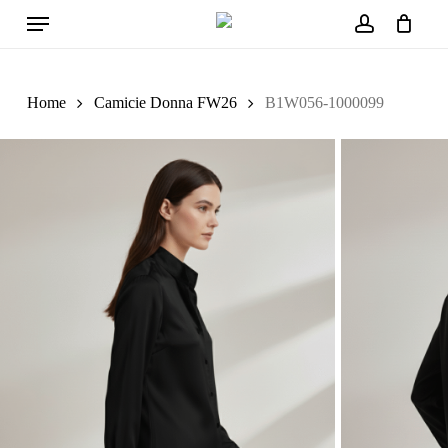
Cart
Skip
Menu
to
Close
account
Cart
main
content
Home
Camicie Donna FW26
B1W056-1000099