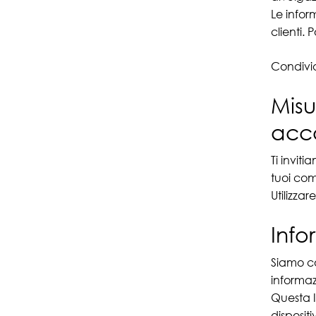
Le infor
clienti.
Condividi
Misu
acc
Ti invit
tuoi com
Utilizza
Info
Siamo co
informaz
Questa I
dispositi