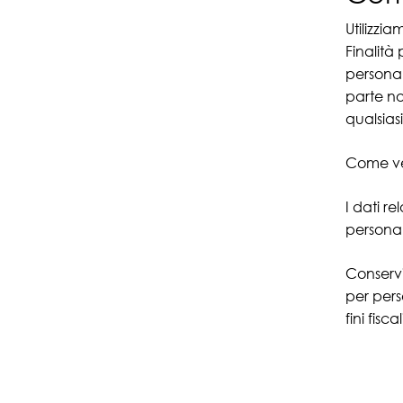
Utilizzi
Finalità
personal
parte no
qualsiasi
Come ven
I dati r
personali
Conservia
per pers
fini fis