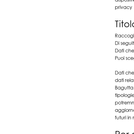
privacy
Tito
Raccogli
Di segui
Dati che
Puoi sceg
Dati ch
dati rela
Bagutta.
tipologie
potremmo
aggiorna
futuri i