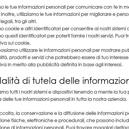
mo le tue informazioni personali per comunicare con te in meri
i. Inoltre, utilizziamo le tue informazioni per migliorare e per
egali, tra gli altri.
mo cookie e altri identificatori per consentire ai nostri sistemi 
mo questi identificatori per poterti fornire i nostri servizi. Pu
iva sui cookie.
possiamo utilizzare le informazioni personali per mostrare pubb
ità, prodotti e servizi che potrebbero essere di tuo interesse.
va in merito alla pubblicità definita in base agli interessi.
lità di tutela delle informazion
amo tutti i nostri sistemi e dispositivi tenendo a mente la tu
a delle tue informazioni personali in tutta la nostra azienda.
accolta, la conservazione e la diffusione delle informazioni p
zione fisiche, elettroniche e procedurali, che possono include
ione di informazioni personali. Puoi trovare maggiori dettagl