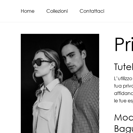
Skip
to
Home
Collezioni
Contattaci
main
content
Pr
Tute
L’utiliz
tua priv
affidando
le tue e
Moda
Bag