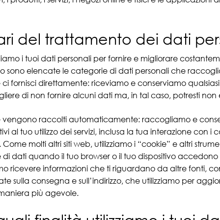
lari del trattamento dei dati per
amo i tuoi dati personali per fornire e migliorare costantement
to sono elencate le categorie di dati personali che raccogl
 ci fornisci direttamente: riceviamo e conserviamo qualsiasi d
liere di non fornire alcuni dati ma, in tal caso, potresti non e
e vengono raccolti automaticamente: raccogliamo e cons
tivi al tuo utilizzo dei servizi, inclusa la tua interazione con i co
 Come molti altri siti web, utilizziamo i “cookie” e altri stru
 di dati quando il tuo browser o il tuo dispositivo accedono ai
 ricevere informazioni che ti riguardano da altre fonti, come
te sulla consegna e sull’indirizzo, che utilizziamo per aggiorn
n maniera più agevole.