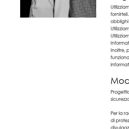
Utilizzia
fornirtel
obblighi l
Utilizzia
Utilizzia
Informat
Inoltre, 
funzional
informati
Moda
Progetti
sicurezz
Per la r
di prote
divulgaz