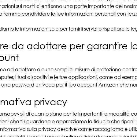
mazioni sui nostri clienti sono una parte importante del nost
 Potremmo condividere le tue informazioni personali con terze
amo le informazioni solo per fornirti servizi o rispettare le le
re da adottare per garantire l
ount
iamo ad adottare alcune semplici misure di protezione contro
puter, i tuoi dispositivi e le tue applicazioni, come ad esemp
re una password univoca per il tuo account Amazon che non si
rmativa privacy
nsapevoli di quanto siano per te importanti le modalità con
ioni che ti riguardano e apprezziamo la fiducia che riponi i
nformativa sulla privacy descrive come raccogliamo e utilizzia
vi, i prodotti, i servizi, i negozi online e fisici e le applicazi