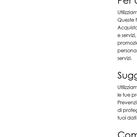
Per 
Utilizzia
Queste 
Acquisto 
e servizi
promozion
personali
servizi.
Sugg
Utilizzia
le tue p
Prevenzio
di prote
tuoi dat
Com